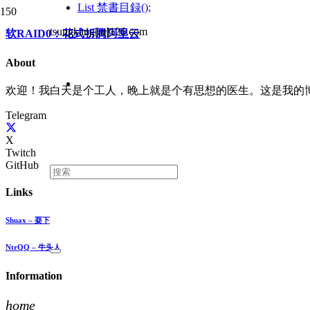
List
禁書目録();
tsungkang[at]126.com
软RAID0：花式折腾阿里云
About
欢迎！我白天是个工人，晚上就是个有思想的医生。这是我的
Telegram
X
Twitch
GitHub
Links
Shuax – 耍下
NtrQQ – 牛头人
Information
home