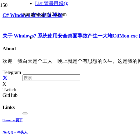
List
禁書目録();
tsungkang[at]126.com
C# Windows 安全桌面 初探
关于 Windows7 系统使用安全桌面导致产生一大堆CtfMon.ex
About
欢迎！我白天是个工人，晚上就是个有思想的医生。这是我的
Telegram
X
Twitch
GitHub
Links
Shuax – 耍下
NtrQQ – 牛头人