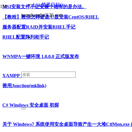
List
禁書目録();
MSI安装文件不让安装？咱有的是办法。
tsungkang[at]126.com
【教程】教你怎样硬盘/U盘安装CentOS/RHEL
服务器配置RAID并安装RHEL手记
RHEL配置阵列柜手记
WNMPA一键环境 1.0.0.0 正式版发布
XAMPP 汉化
善用Junction(mklink)
C# Windows 安全桌面 初探
关于 Windows7 系统使用安全桌面导致产生一大堆CtfMon.ex