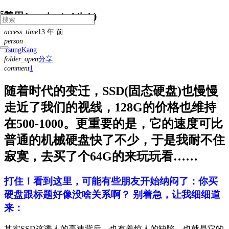
善用Junction(mklink)
access_time
13 年 前
person
TsungKang
folder_open
分享
comment
1
条
评
论
随着时代的变迁，SSD(固态硬盘)也慢慢
走近了我们的视线，128G的价格也维持
在500-1000。更重要的是，它的速度可比
普通的机械硬盘快了不少，于是我耐不住
寂寞，去买了个64G的来玩玩看……
打住！看到这里，可能有些朋友开始纳闷了：你买
硬盘跟标题好像没啥关系啊？ 别着急，让我细细道
来：
其实SSD这诱人的高速背后，也有着惊人的缺陷，也就是它的