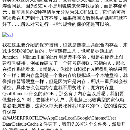
寿命问题。因为SSD可不是用磁碟来储存数据的，而是存储单
元，目前常见的2种存储单元分别为SLC和MLC，它们的可擦
写次数在几万到十几万不等，如果擦写次数到头的话那可就不
好了……所以对它进行一些常规性的保护还是可以的。
我在这里要介绍的保护措施，也就是链接工具配合内存盘，来
减少SSD的IO的目的，所谓链接工具，也就是标题里的
Junction，和linux里面的ln作用是差不多的，就是在硬盘上创
建符号链接，例如你建立了一个符号链接B，它指向A，那么
在操作系统看来，B就是A，你操作B和操作A所得到的结果完
全一样；而内存盘则是一个将内存给模拟成一个本地盘符，就
像操作普通硬盘一样，但是因为它是内存，所以一重启就会被
清空。具体怎么创建内存盘就不用赘述了，魔方内存盘、
QsoftRamdisk什么的都OK，那么有了内存盘以后呢，我们要
做些什么？ 对，去抓出IO大户，我电脑上比较典型的家伙就
是谷歌浏览器，这家伙每天要吃掉我10多G的IO，它的缓存文
件保存
在%USERPROFILE%\AppData\Local\Google\Chrome\User
Data\Default\Cache文件夹下，我们先X掉这个文件夹，然后开