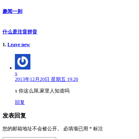
趣闻一则
什么是注音拼音
1
条
.
Leave new
评
论
x
2013年12月20日 星期五 19:20
x 你这么屌,家里人知道吗
回复
发表回复
您的邮箱地址不会被公开。
必填项已用
*
标注