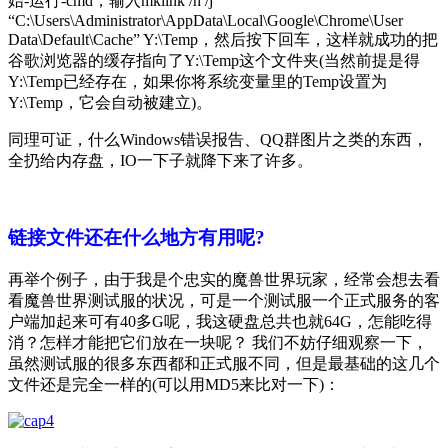
始-运行-cmd，输入
mklink /h /j
“C:\Users\Administrator\AppData\Local\Google\Chrome\User
Data\Default\Cache” Y:\Temp
，然后按下回车，这样就成功的把
谷歌浏览器的缓存指向了Y:\Temp这个文件夹(当然前提是得
Y:\Temp已经存在，如果你将系统变量里的Temp设置为
Y:\Temp，它会自动被建立)。
同理可证，什么Windows错误报告、QQ群图片之类的东西，
全扔给内存盘，IO一下子就降下来了许多。
链接文件还在什么地方有用呢?
再举个例子，由于我是个忠实的魔兽世界玩家，经常会想去看
看魔兽世界测试服的状况，可是一个测试服一个正式服务的客
户端加起来可有40多G呢，我这硬盘总共也就64G，怎能吃得
消？怎样才能把它们放在一块呢？ 我们不妨仔细观察一下，
虽然测试服的很多东西都和正式服不同，但是最基础的这几个
文件还是完全一样的(可以用MD5来比对一下)：