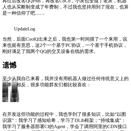
再往后改名QQPlus，再改名CoCo，小灰也变成了老灰，机器
人也从买断制变成了年费制，不过我也坚持用到了现在，也算
是一种信仰了吧……
UpdateLog
当然，后面CoolQ出来之后，我也第一时间摸了一个来用，说
来也挺有意思，这2个一个基于PC协议，一个基于手机协议，
刚好满足了我两个QQ的交叉设备在线的需求。
遗憾
至少从我自己来看，我并没有用机器人做过任何传统意义上的
坏事，相反，很多功能群友们都比较喜欢：
以
“龙
持
企
图
王”
b
chrome
币
续
业
识
查
站
更
价
集
信
源
询
直
新
查
成
息
在开发这些功能的过程中，我也学到了很多知识，比如“以图
播
通
询
查
识源”：我学习了感知哈希，学习了DLib框架；“持续集成”：
通
知
询
我学习了服务器部署CI的Agent，学会了调用阿里的CDN接口
知