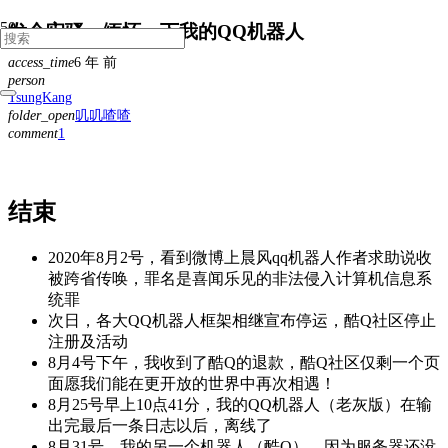
发个牢骚，缅怀一下我的QQ机器人
access_time
6 年 前
person
TsungKang
folder_open
叽叽喳喳
comment
1
条
评
论
结束
2020年8月2号，看到微博上晨风qq机器人作者求助说收
被跨省传唤，罪名是喜闻乐见的非法侵入计算机信息系
统罪
次日，各大QQ机器人框架相继宣布停运，酷Q社区停止
注册及活动
8月4号下午，我收到了酷Q的退款，酷Q社区仅剩一个页
面
愿我们能在更开放的世界中再次相遇！
8月25号早上10点41分，我的QQ机器人（老灰版）在输
出完最后一条日志以后，离线了
8月31号，我的另一个机器人（酷Q），因为服务器还没