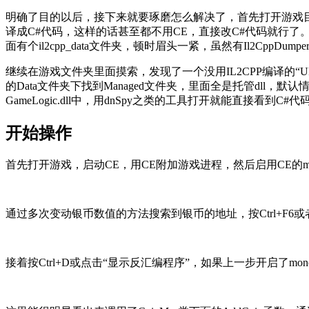
明确了目的以后，接下来就要琢磨怎么解决了，首先打开游戏目录，一眼就
译成C#代码，这样的话甚至都不用CE，直接改C#代码就行了。不
面有个il2cpp_data文件夹，顿时眉头一紧，虽然有Il2Cp
继续在游戏文件夹里面摸索，发现了一个没用IL2CPP编译的“
的Data文件夹下找到Managed文件夹，里面全是托管dll，默
GameLogic.dll中，用dnSpy之类的工具打开就能直接看到C#代
开始操作
首先打开游戏，启动CE，用CE附加游戏进程，然后启用CE的m
通过多次变动银币数值的方法搜索到银币的地址，按Ctrl+F
接着按Ctrl+D或点击“显示反汇编程序”，如果上一步开启了