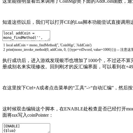
这里能很明显看出来调用了CoinMgr类下面的AddCoin函数，
知道这些以后，我们可以打开CE的Lua脚本功能尝试直接调用
1
local
addCoin
=
mono_findMethod('',
'CoinMgr',
'AddCoin')
2
print(mono_invoke_method(0,
addCoin,
0,
{{type=vtDword,
value=1000}}))
-- 注意这
执行成功后，进入游戏发现银币也增加了1000个，不过还不算
册成别名来实现修改。回到刚才的反汇编界面，可以看到在+49
在这里按下Ctrl+A或者点击菜单的“工具”->“自动汇编”，然后按
这时候双击编辑这个脚本，在ENABLE处检查是否已经打开mono功
面将rax写入coinPointer：