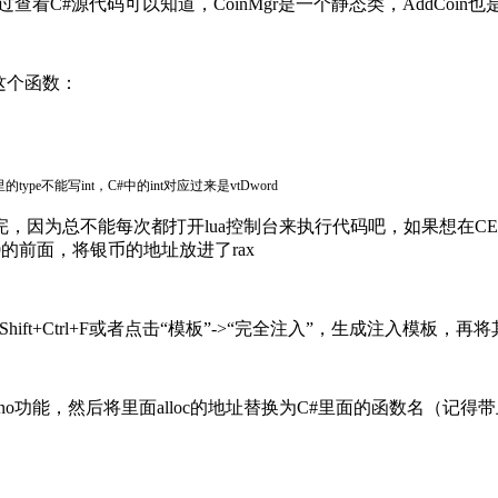
通过查看C#源代码可以知道，CoinMgr是一个静态类，AddCo
这个函数：
里的type不能写int，C#中的int对应过来是vtDword
完，因为总不能每次都打开lua控制台来执行代码吧，如果想在
的前面，将银币的地址放进了rax
Shift+Ctrl+F或者点击“模板”->“完全注入”，生成注入模板
能，然后将里面alloc的地址替换为C#里面的函数名（记得带上偏移