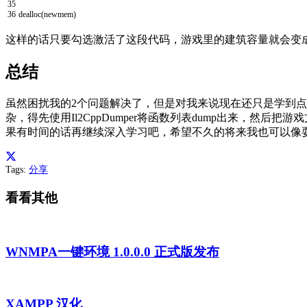
35
36
dealloc
(
newmem
)
这样的话只要勾选激活了这段代码，游戏里的建筑容量就会变成
总结
虽然困扰我的2个问题解决了，但是对我来说现在还只是学到点皮
杂，得先使用Il2CppDumper将函数列表dump出来，然后把游
果有时间的话再继续深入学习吧，希望不久的将来我也可以像耍
Tags:
分享
看看其他
WNMPA一键环境 1.0.0.0 正式版发布
XAMPP 汉化