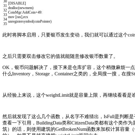
30
[
DISABLE
]
31
dealloc
(
newmem
)
32
CoinMgr
:
AddCoin
+49:
33
mov
[
rax
],
ecx
34
unregistersymbol
(
coinPointer
)
35
此时将脚本启用，只要银币发生变动，我们就可以通过这个coinPo
之后只需要双击修改它的值就能随意修改银币数量了。
OK，银币问题解决了，接下来是仓库扩容，这个稍微麻烦一
什么Inventory，Storage，Container之类的，全局搜一搜，
从经验上来说，这个weightLimit就是容量上限，再继续看看
然后就发现了这么几个函数，从名字不难猜出，IsFull是判断是否
查看一下引用，BuildingData类和CitizenData
筑）的话，则使用建筑的GetBrokenNum函数来加权计