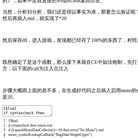
的），如果不是就直接把weightLimit返回出去。
当然，分析归分析，我们还是得以事实为准，那要怎么验证呢？既然都有
然后再插入mul，就实现了*20
然后保存dll，进入游戏，发现都已经存了100%的东西了，村
既然确定了是这个函数，那么接下来就在CE中如法炮制，先打开反汇编界
方，以下面的call为注入点注入
步骤大概跟上面的差不多，在生成好代码之后插入启用mono
是20。
1
{$
lua
}
2
if
syntaxcheck
then
return
end
3
if
(
LaunchMonoDataCollector
()==0)
then
error
("
No
Mono
")
end
4
mono_symbolLookupCallback
("
BagData
:
WeightUpper
")