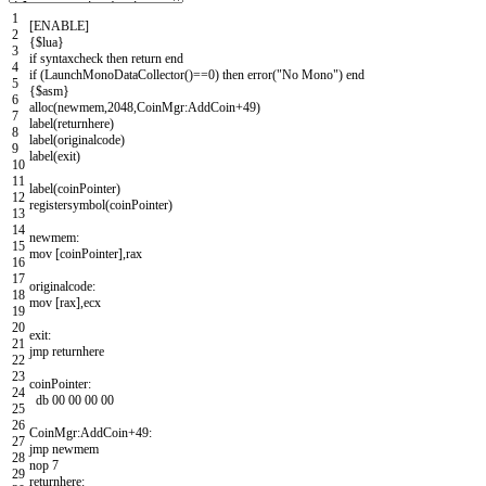
1
[
ENABLE
]
2
{$
lua
}
3
if
syntaxcheck
then
return
end
4
if
(
LaunchMonoDataCollector
()==0)
then
error
("
No
Mono
")
end
5
{$
asm
}
6
alloc
(
newmem
,2048,
CoinMgr
:
AddCoin
+49)
7
label
(
returnhere
)
8
label
(
originalcode
)
9
label
(
exit
)
10
11
label
(
coinPointer
)
12
registersymbol
(
coinPointer
)
13
14
newmem
:
15
mov
[
coinPointer
],
rax
16
17
originalcode
:
18
mov
[
rax
],
ecx
19
20
exit
:
21
jmp
returnhere
22
23
coinPointer
:
24
db
00
00
00
00
25
26
CoinMgr
:
AddCoin
+49:
27
jmp
newmem
28
nop
7
29
returnhere
: