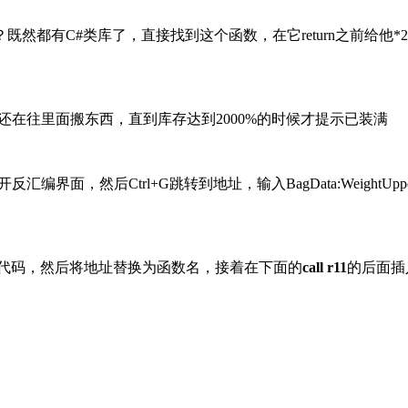
C#类库了，直接找到这个函数，在它return之前给他*20来个超级
民还在往里面搬东西，直到库存达到2000%的时候才提示已装满
面，然后Ctrl+G跳转到地址，输入BagData:WeightUpp
的代码，然后将地址替换为函数名，接着在下面的
call r11
的后面插