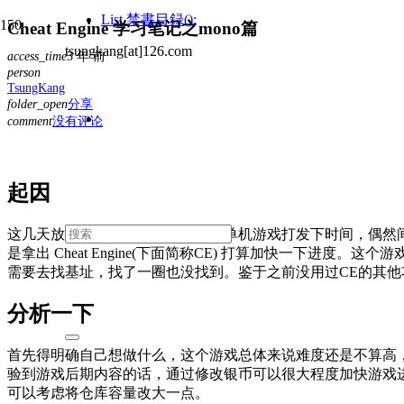
List
禁書目録();
Cheat Engine 学习笔记之mono篇
tsungkang[at]126.com
access_time
3 年 前
person
TsungKang
folder_open
分享
comment
没有评论
起因
这几天放假，闲着无聊就想着找点单机游戏打发下时间，偶然
是拿出 Cheat Engine(下面简称CE) 打算加快一
需要去找基址，找了一圈也没找到。鉴于之前没用过CE的其他
分析一下
首先得明确自己想做什么，这个游戏总体来说难度还是不算高
验到游戏后期内容的话，通过修改银币可以很大程度加快游戏
可以考虑将仓库容量改大一点。