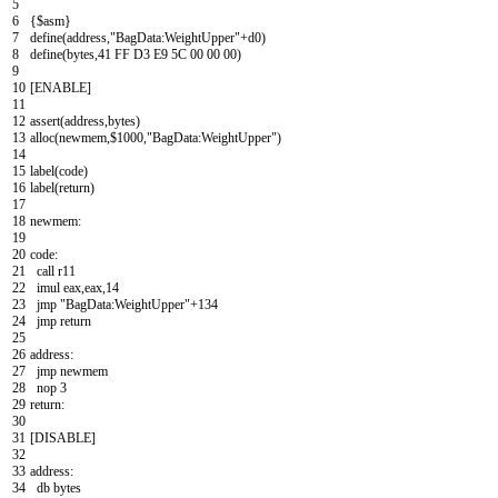
5
6
{$
asm
}
7
define
(
address
,"
BagData
:
WeightUpper
"+
d
0)
8
define
(
bytes
,41
FF
D
3
E
9
5
C
00
00
00)
9
10
[
ENABLE
]
11
12
assert
(
address
,
bytes
)
13
alloc
(
newmem
,$1000,"
BagData
:
WeightUpper
")
14
15
label
(
code
)
16
label
(
return
)
17
18
newmem
:
19
20
code
:
21
call
r
11
22
imul
eax
,
eax
,14
23
jmp
"
BagData
:
WeightUpper
"+134
24
jmp
return
25
26
address
:
27
jmp
newmem
28
nop
3
29
return
:
30
31
[
DISABLE
]
32
33
address
:
34
db
bytes