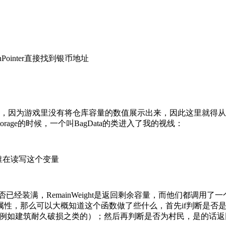
inter直接找到银币地址
点，因为游戏里没有将仓库容量的数值展示出来，因此这里就得
在搜Storage的时候，一个叫BagData的类进入了我的视线：
是谁在读写这个变量
已经装满，RemainWeight是返回剩余容量，而他们都调用了一
类都有这个类作为属性，那么可以大概知道这个函数做了些什么，首先if
算容量（例如建筑耐久破损之类的）；然后再判断是否为村民，是的