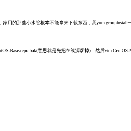
，家用的那些小水管根本不能拿来下载东西，我yum groupins
entOS-Base.repo.bak(意思就是先把在线源废掉)，然后vim CentOS-Me