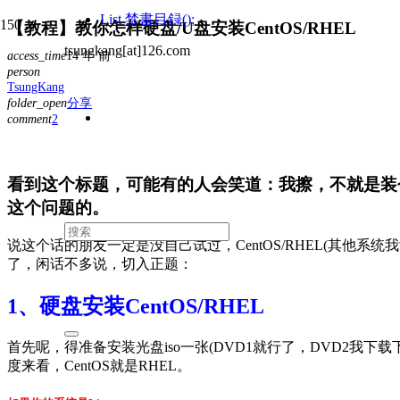
List
禁書目録();
【教程】教你怎样硬盘/U盘安装CentOS/RHEL
tsungkang[at]126.com
access_time
14 年 前
person
TsungKang
folder_open
分享
comment
2
条
评
论
看到这个标题，可能有的人会笑道：我擦，不就是装个
这个问题的。
说这个话的朋友一定是没自己试过，CentOS/RHEL(其他系统
了，闲话不多说，切入正题：
1、硬盘安装CentOS/RHEL
首先呢，得准备安装光盘iso一张(DVD1就行了，DVD2我下载
度来看，CentOS就是RHEL。