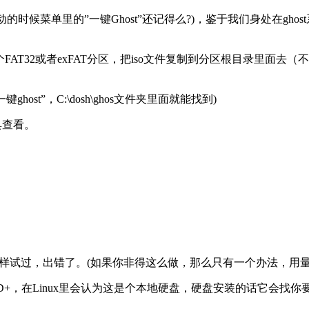
的时候菜单里的”一键Ghost”还记得么?)，鉴于我们身处在gho
个FAT32或者exFAT分区，把iso文件复制到分区根目录里面去（不过
ost”，C:\dosh\ghos文件夹里面就能找到)
具查看。
是我这样试过，出错了。(如果你非得这么做，那么只有一个办法，用
D+，在Linux里会认为这是个本地硬盘，硬盘安装的话它会找你要