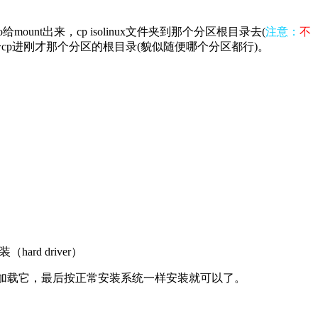
t出来，cp isolinux文件夹到那个分区根目录去(
注意：
不
文件给cp进刚才那个分区的根目录(貌似随便哪个分区都行)。
rd driver）
会加载它，最后按正常安装系统一样安装就可以了。