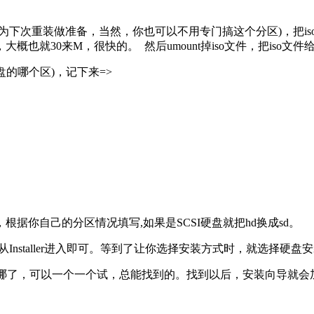
装做准备，当然，你也可以不用专门搞这个分区)，把iso给moun
)，大概也就30来M，很快的。 然后umount掉iso文件，把iso
盘的哪个区)，记下来=>
分区，根据你自己的分区情况填写,如果是SCSI硬盘就把hd换成sd。
nstaller进入即可。等到了让你选择安装方式时，就选择硬盘安装（ha
在哪了，可以一个一个试，总能找到的。找到以后，安装向导就