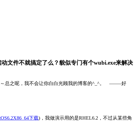
件不就搞定了么？貌似专门有个wubi.exe来解决
样的哦～总之呢，我不会让你白白光顾我的博客的^_^。 ——–好
tOS6.2X86_64下载
)，我做演示用的是RHEL6.2，不过从某些角