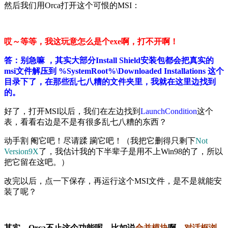
然后我们用Orca打开这个可恨的MSI：
哎～等等，我这玩意怎么是个exe啊，打不开啊！
答：别急嘛 ，其实大部分Install Shield安装包都会把真实的
msi文件解压到 %SystemRoot%\Downloaded Installations 这个
目录下了，在那些乱七八糟的文件夹里，我就在这里边找到
的。
好了，打开MSI以后，我们在左边找到
LaunchCondition
这个
表，看看右边是不是有很多乱七八糟的东西？
动手割 阉它吧！尽请蹂 躏它吧！（我把它删得只剩下
Not
Version9X
了，我估计我的下半辈子是用不上Win98的了，所以
把它留在这吧。）
改完以后，点一下保存，再运行这个MSI文件，是不是就能安
装了呢？
其实，Orca不止这个功能呢，比如说
合并模块
啊、
对话框浏