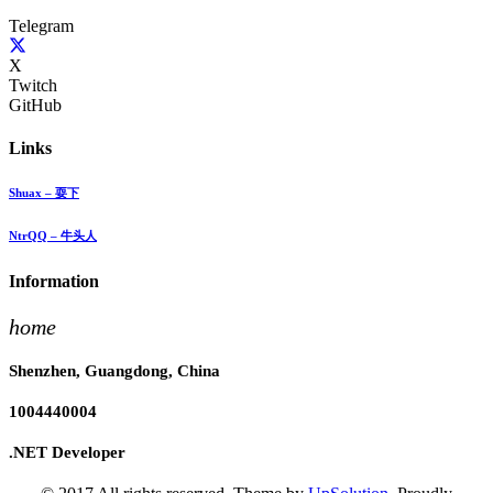
Telegram
X
Twitch
GitHub
Links
Shuax – 耍下
NtrQQ – 牛头人
Information
home
Shenzhen, Guangdong, China
1004440004
.NET Developer