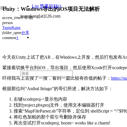
List
禁書目録();
Unity：Windows导出的iOS项目无法解析
tsungkang[at]126.com
access_time
9 年 前
person
TsungKang
folder_open
分享
comment
1
条
评
论
今天在Unity上试了把AR，在Windows上开发，然后打包发布An
紧接着切换平台到iOS，导出项目，然后使用Xcode打开xcodeproj，提示Project can
吓得我马上去搜了一搜，看到一篇比较有价值的帖子：
https://
根据那位叫“Anibal Itriago”的哥们所述，解决方法如下：
右键xcodeproj->显示包内容
找到project.pbxproj文件，使用文本编辑器打开
搜索“MapFileParser.sh”字符串，定位到 shellScript = “\”$PRO
将红色加粗的那个双引号删除并保存
再次尝试打开xcodeproj, boom~ works like a charm!