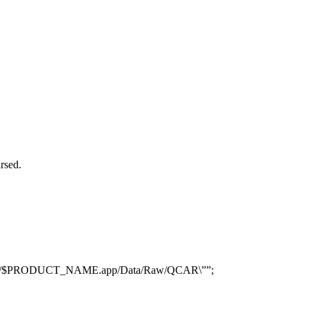
sed.
R/$PRODUCT_NAME.app/Data/Raw/QCAR\””;