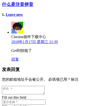
什么是注音拼音
1
条
.
Leave new
评
论
Chrome插件下载中心
2018年1月17日 星期三 21:39
Get到技能了
回复
发表回复
您的邮箱地址不会被公开。
必填项已用
*
标注
Fill out this field