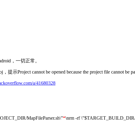
droid，一切正常。
not be opened because the project file cannot be par
stackoverflow.com/a/41680328
JECT_DIR/MapFileParser.sh\”
“
\nrm -rf \”$TARGET_BUILD_DI